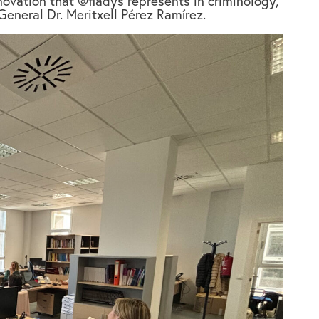
ovation that @fiadys represents in criminology,
eneral Dr. Meritxell Pérez Ramírez.