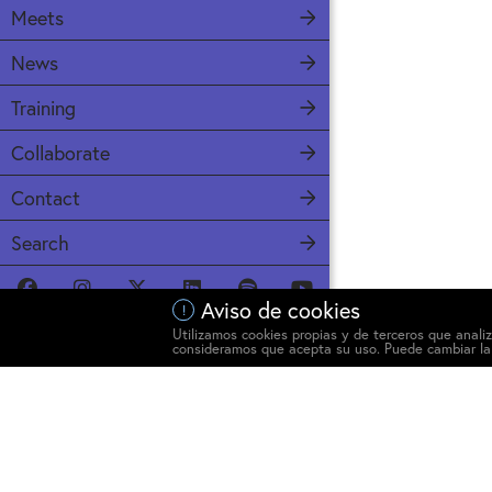
Meets
News
Training
Collaborate
Contact
Search
Aviso de cookies
!
Español
English
Utilizamos cookies propias y de terceros que anal
consideramos que acepta su uso. Puede cambiar la
Facebook
Twitter