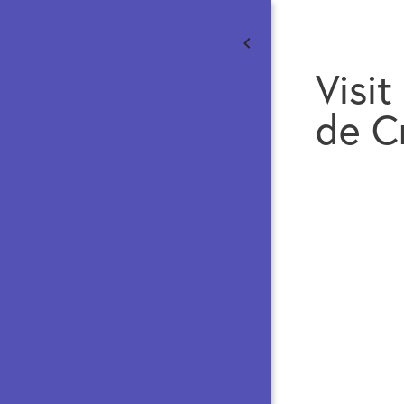
Visit
de C