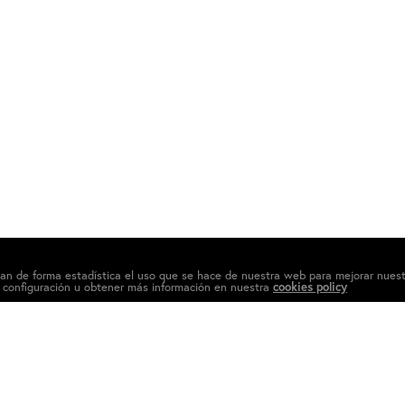
izan de forma estadística el uso que se hace de nuestra web para mejorar nues
 configuración u obtener más información en nuestra
cookies policy
Linkedin