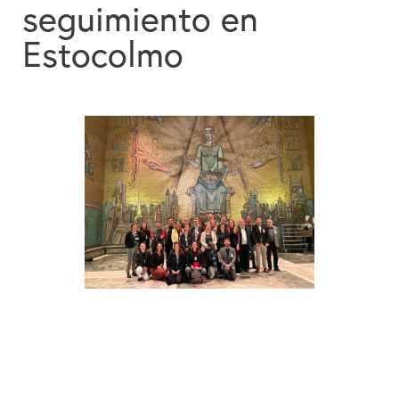
seguimiento en
Colabora
Estocolmo
Contacto
Buscador
Español
English