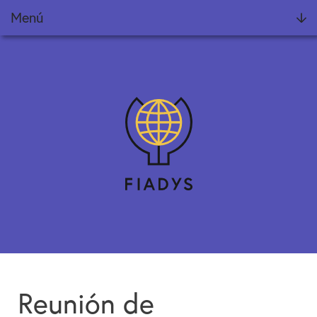
Menú
Fundación
Noticias
Proyectos
Informes Fiadys
Encuentros Fiadys
Diálogos con Fiadys
Formación
Reunión de