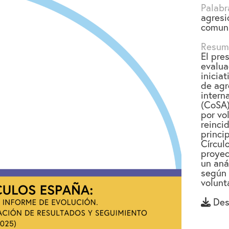
Palabr
agresi
comuni
Resum
El pre
evalua
iniciat
de agr
intern
(CoSA)
por vo
reinci
princi
Círcul
proyec
un anál
según 
volunt
Des