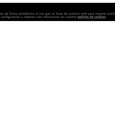
izan de forma estadística el uso que se hace de nuestra web para mejorar nues
 configuración u obtener más información en nuestra
política de cookies
Linkedin