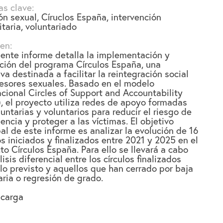
as clave:
ón sexual,
Círuclos España,
intervención
taria,
voluntariado
en:
sente informe detalla la implementación y
ción del programa Círculos España, una
iva destinada a facilitar la reintegración social
esores sexuales. Basado en el modelo
acional Circles of Support and Accountability
, el proyecto utiliza redes de apoyo formadas
luntarias y voluntarios para reducir el riesgo de
dencia y proteger a las víctimas. El objetivo
pal de este informe es analizar la evolución de 16
os iniciados y finalizados entre 2021 y 2025 en el
to Círculos España. Para ello se llevará a cabo
isis diferencial entre los círculos finalizados
lo previsto y aquellos que han cerrado por baja
aria o regresión de grado.
carga