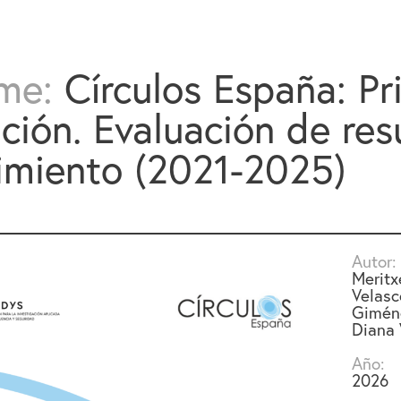
rme:
Círculos España: Pr
ción. Evaluación de res
imiento (2021-2025)
Autor:
Meritx
Velasc
Giméne
Diana 
Año:
2026