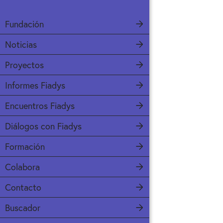
Fundación
Noticias
Proyectos
Informes Fiadys
Encuentros Fiadys
Diálogos con Fiadys
Formación
Colabora
Contacto
Buscador