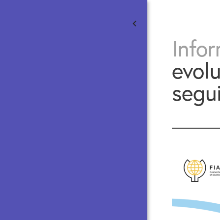
Info
evolu
segu