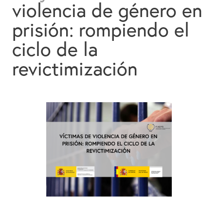
violencia de género en
Colabora
prisión: rompiendo el
Contacto
ciclo de la
Buscador
revictimización
Español
English