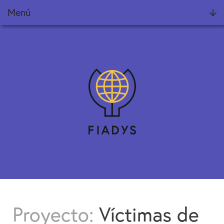
Menú
Fundación
Noticias
Proyectos
Informes Fiadys
Encuentros Fiadys
Diálogos con Fiadys
Formación
Proyecto:
Víctimas de