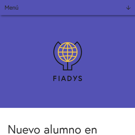
Menú
Fundación
Noticias
Proyectos
Informes Fiadys
Encuentros Fiadys
Diálogos con Fiadys
Formación
Nuevo alumno en