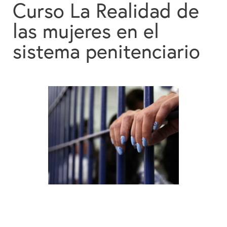
Curso La Realidad de
Colabora
las mujeres en el
Contacto
sistema penitenciario
Buscador
Español
English