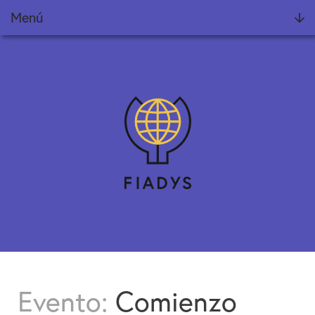
Menú
Fundación
Noticias
Proyectos
Informes Fiadys
Encuentros Fiadys
Diálogos con Fiadys
Formación
Evento:
Comienzo