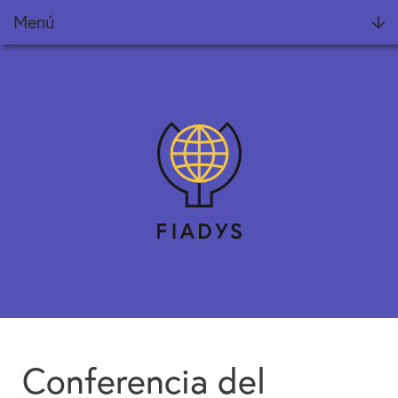
Menú
Fundación
Noticias
Proyectos
Informes Fiadys
Encuentros Fiadys
Diálogos con Fiadys
Formación
Conferencia del