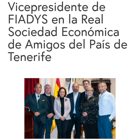
Vicepresidente de
Colabora
FIADYS en la Real
Contacto
Sociedad Económica
Buscador
de Amigos del País de
Tenerife
Español
English