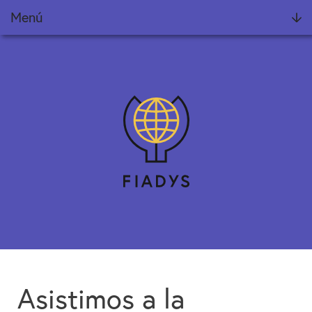
Menú
Fundación
Noticias
Proyectos
Informes Fiadys
Encuentros Fiadys
Diálogos con Fiadys
Formación
Asistimos a la