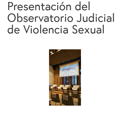
Presentación del
Colabora
Observatorio Judicial
Contacto
de Violencia Sexual
Buscador
Español
English